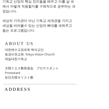
기독교 신앙의 핵심 진리들을 배우고 이를 삶 속
에서 어떻게 적용할지를 구체적으로 공부하는 과
정입니다.
세상의 가치관이 아닌 기독교 세계관을 가지고
세상을 바라볼수 있는 신앙의 뼈대를 세워주고
돕는 프로그램입니다.
ABOUT US
대한예수교장로회 백석교단
동경비젼교회 Tokyo Vision Church
재일대한기독교
大韓イエス教長老会 ​プロテスタント
Protestant
​在日大韓キリスト教
ADDRESS
〒107-0052
東京都港区赤坂2-14-31－7F
7F, 2-14-31, Akasaka, Minato-ku,