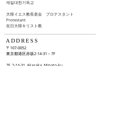
재일대한기독교
大韓イエス教長老会 ​プロテスタント
Protestant
​在日大韓キリスト教
ADDRESS
〒107-0052
東京都港区赤坂2-14-31－7F
7F, 2-14-31, Akasaka, Minato-ku,
Tokyo, JAPAN
(107-0052)
VISION
그러므로 너희는 가서 모든 민족을 제자로 삼아
아버지와 아들과 성령의 이름으로 세례를 주고 내
가 너희에게 분부한 모든 것을 가르쳐 지키게 하
라. 마태복음 28:19~20
だから、あなたがたは行って、すべての民をわ
たしの弟子にしなさい。